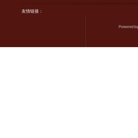
友情链接：
Powered b