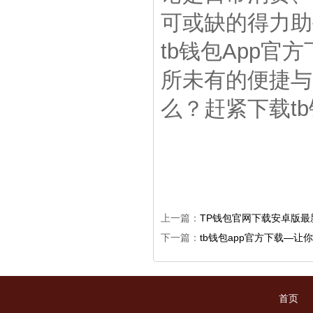
可或缺的得力助
tb钱包App
所未有的便捷与
么？赶紧下载t
上一篇：
TP钱包官网下载安卓版
下一篇：
tb钱包app官方下载—
首页