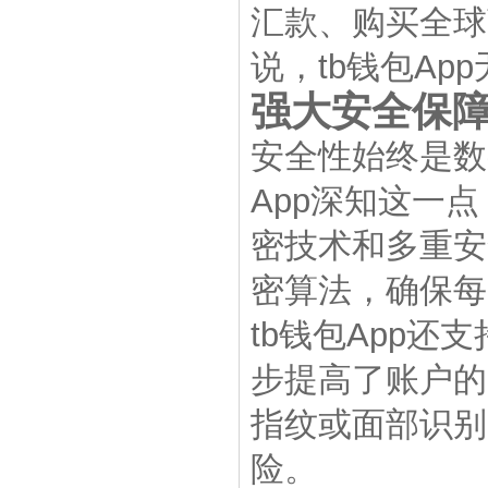
汇款、购买全球
说，tb钱包A
强大安全保
安全性始终是数
App深知这一
密技术和多重安
密算法，确保每
tb钱包App
步提高了账户的
指纹或面部识别
险。